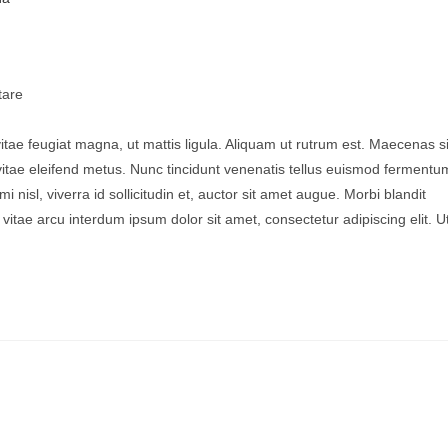
are
vitae feugiat magna, ut mattis ligula. Aliquam ut rutrum est. Maecenas si
 vitae eleifend metus. Nunc tincidunt venenatis tellus euismod fermentu
sl, viverra id sollicitudin et, auctor sit amet augue. Morbi blandit
tae arcu interdum ipsum dolor sit amet, consectetur adipiscing elit. U