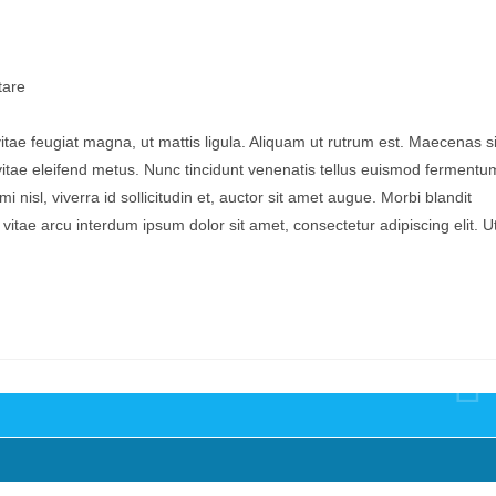
are
vitae feugiat magna, ut mattis ligula. Aliquam ut rutrum est. Maecenas si
 vitae eleifend metus. Nunc tincidunt venenatis tellus euismod fermentu
sl, viverra id sollicitudin et, auctor sit amet augue. Morbi blandit
tae arcu interdum ipsum dolor sit amet, consectetur adipiscing elit. U