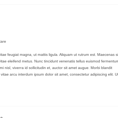
are
vitae feugiat magna, ut mattis ligula. Aliquam ut rutrum est. Maecenas si
 vitae eleifend metus. Nunc tincidunt venenatis tellus euismod fermentu
sl, viverra id sollicitudin et, auctor sit amet augue. Morbi blandit
tae arcu interdum ipsum dolor sit amet, consectetur adipiscing elit. U