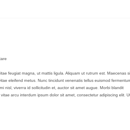
are
vitae feugiat magna, ut mattis ligula. Aliquam ut rutrum est. Maecenas si
 vitae eleifend metus. Nunc tincidunt venenatis tellus euismod fermentu
sl, viverra id sollicitudin et, auctor sit amet augue. Morbi blandit
tae arcu interdum ipsum dolor sit amet, consectetur adipiscing elit. U