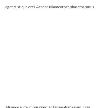
eget tristique orci. Aenean ullamcorper pharetra purus.
Aliquam eu faucibus nunc, ac fermentum quam. Cras